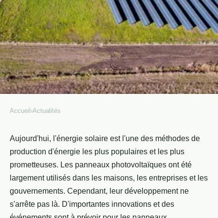
Accueil
›
Actualités
ACTUALITÉS
Quels sont les événements à
Aujourd'hui, l'énergie solaire est l'une des méthodes de
production d'énergie les plus populaires et les plus
venir sur les panneaux
prometteuses. Les panneaux photovoltaïques ont été
photovoltaïques en 2023 ?
largement utilisés dans les maisons, les entreprises et les
gouvernements. Cependant, leur développement ne
Choco
•
24 février 2022
•
3 min de lecture
s'arrête pas là. D'importantes innovations et des
événements sont à prévoir pour les panneaux