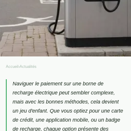
Accueil
›
Actualités
ACTUALITÉS
Comment payer sur une borne
Naviguer le paiement sur une borne de
recharge électrique peut sembler complexe,
de recharge électrique
mais avec les bonnes méthodes, cela devient
facilement ?
un jeu d'enfant. Que vous optiez pour une carte
Mickael
•
5 décembre 2024
•
3 min de lecture
de crédit, une application mobile, ou un badge
de recharge, chaque option présente des